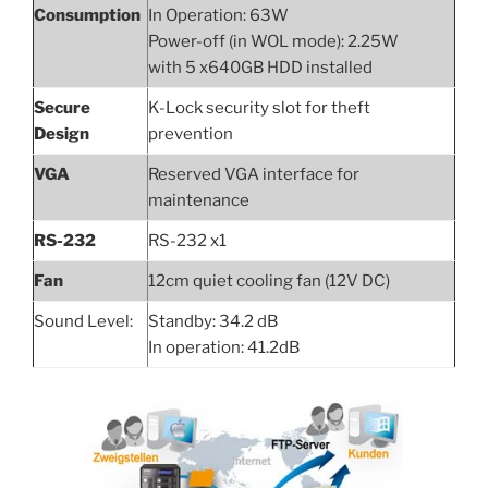
Consumption
In Operation: 63W
Power-off (in WOL mode): 2.25W
with 5 x640GB HDD installed
Secure
K-Lock security slot for theft
Design
prevention
VGA
Reserved VGA interface for
maintenance
RS-232
RS-232 x1
Fan
12cm quiet cooling fan (12V DC)
Sound Level:
Standby: 34.2 dB
In operation: 41.2dB