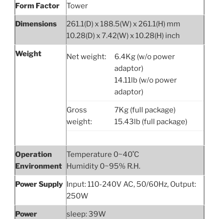
Form Factor
Tower
Dimensions
261.1(D) x 188.5(W) x 261.1(H) mm
10.28(D) x 7.42(W) x 10.28(H) inch
Weight
Net weight:
6.4Kg (w/o power
adaptor)
14.11lb (w/o power
adaptor)
Gross
7Kg (full package)
weight:
15.43lb (full package)
Operation
Temperature 0~40˚C
Environment
Humidity 0~95% R.H.
Power Supply
Input: 110-240V AC, 50/60Hz, Output:
250W
Power
sleep: 39W