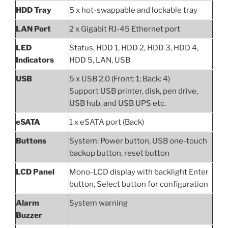
HDD Tray
5 x hot-swappable and lockable tray
LAN Port
2 x Gigabit RJ-45 Ethernet port
LED
Status, HDD 1, HDD 2, HDD 3, HDD 4,
Indicators
HDD 5, LAN, USB
USB
5 x USB 2.0 (Front: 1; Back: 4)
Support USB printer, disk, pen drive,
USB hub, and USB UPS etc.
eSATA
1 x eSATA port (Back)
Buttons
System: Power button, USB one-touch
backup button, reset button
LCD Panel
Mono-LCD display with backlight Enter
button, Select button for configuration
Alarm
System warning
Buzzer