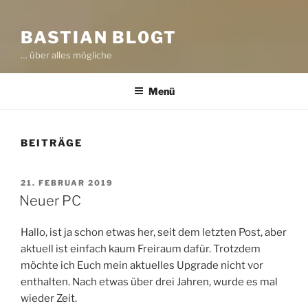
BASTIAN BL0GT
… über alles mögliche
Menü
BEITRÄGE
VERÖFFENTLICHT
21. FEBRUAR 2019
AM
Neuer PC
Hallo, ist ja schon etwas her, seit dem letzten Post, aber
aktuell ist einfach kaum Freiraum dafür. Trotzdem
möchte ich Euch mein aktuelles Upgrade nicht vor
enthalten. Nach etwas über drei Jahren, wurde es mal
wieder Zeit.