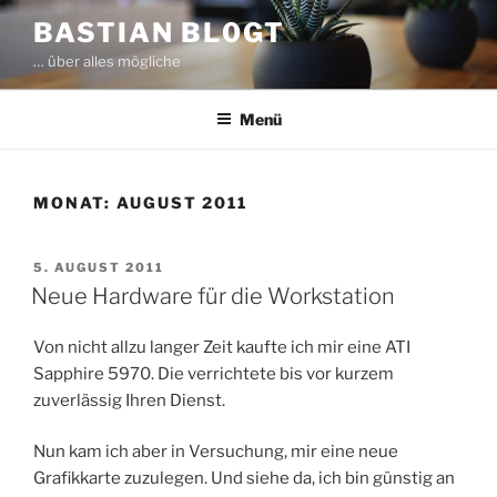
Zum
BASTIAN BL0GT
Inhalt
… über alles mögliche
springen
Menü
MONAT:
AUGUST 2011
VERÖFFENTLICHT
5. AUGUST 2011
AM
Neue Hardware für die Workstation
Von nicht allzu langer Zeit kaufte ich mir eine ATI
Sapphire 5970. Die verrichtete bis vor kurzem
zuverlässig Ihren Dienst.
Nun kam ich aber in Versuchung, mir eine neue
Grafikkarte zuzulegen. Und siehe da, ich bin günstig an