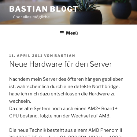
Zum
BASTIAN BL0GT
Inhalt
… über alles mögliche
springen
Menü
VERÖFFENTLICHT
11. APRIL 2011
VON
BASTIAN
AM
Neue Hardware für den Server
Nachdem mein Server des öfteren hängen geblieben
ist, wahrscheinlich durch eine defekte Northbridge,
habe ich mich dazu entschlossen die Hardware zu
wechseln.
Da das alte System noch auch einen AM2+ Board +
CPU bestand, folgte nun der Wechsel auf AM3.
Die neue Technik besteht aus einem AMD Phenom II