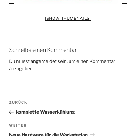
[SHOW THUMBNAILS]
Schreibe einen Kommentar
Du musst
angemeldet
sein, um einen Kommentar
abzugeben.
Beitragsnavigation
Vorheriger
ZURÜCK
Beitrag
komplette Wasserkühlung
Nächster
WEITER
Beitrag
Neue Hardware für die Workstation