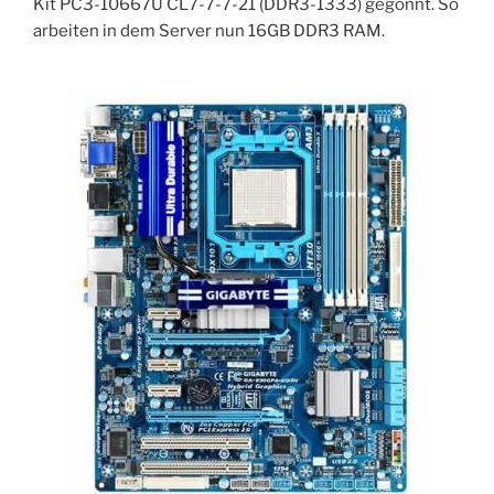
Kit PC3-10667U CL7-7-7-21 (DDR3-1333) gegönnt. So
arbeiten in dem Server nun 16GB DDR3 RAM.